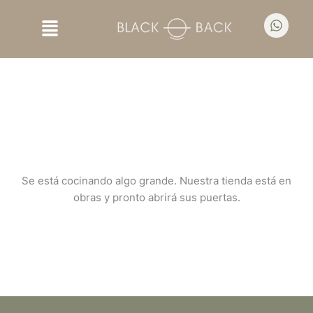
Ir
Menú
al
contenido
Tenemos grandes proyectos por anunciar
Se está cocinando algo grande. Nuestra tienda está en
obras y pronto abrirá sus puertas.